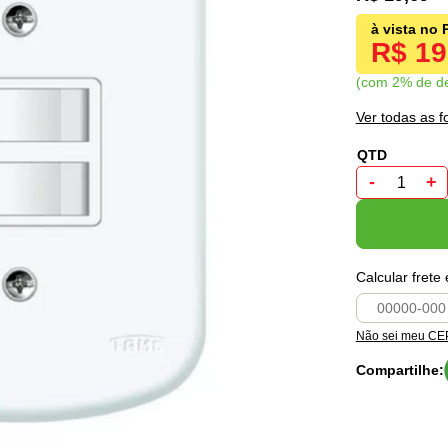
R$ 1
com 2% de d
Ver todas as 
-
+
Calcular frete
Não sei meu CE
Compartilhe: