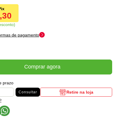
9,30
esconto
formas de pagamento
Comprar agora
 e prazo
Retire na loja
Consultar
P