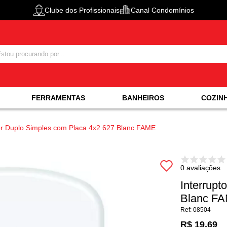
Clube dos Profissionais
Canal Condomínios
FERRAMENTAS
BANHEIROS
COZIN
tor Duplo Simples com Placa 4x2 627 Blanc FAME
0 avaliações
Interrupt
Blanc F
08504
R$ 19,69