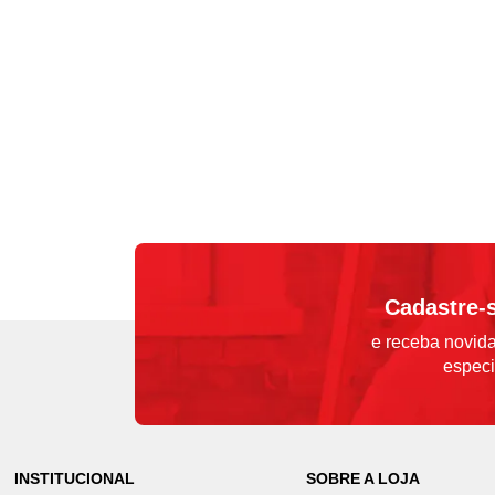
Cadastre-
e receba novida
especi
INSTITUCIONAL
SOBRE A LOJA