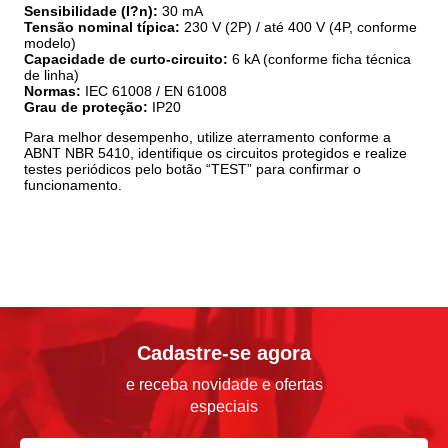
Sensibilidade (I?n):
30 mA
Tensão nominal típica:
230 V (2P) / até 400 V (4P, conforme
modelo)
Capacidade de curto-circuito:
6 kA (conforme ficha técnica
de linha)
Normas:
IEC 61008 / EN 61008
Grau de proteção:
IP20
Para melhor desempenho, utilize aterramento conforme a
ABNT NBR 5410, identifique os circuitos protegidos e realize
testes periódicos pelo botão “TEST” para confirmar o
funcionamento.
Cadastre-se agora
e receba novidade e ofertas
especiais