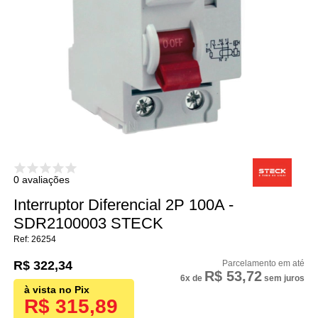
0 avaliações
Interruptor Diferencial 2P 100A -
SDR2100003 STECK
26254
R$ 322,34
R$ 53,72
6x
de
sem juros
R$ 315,89