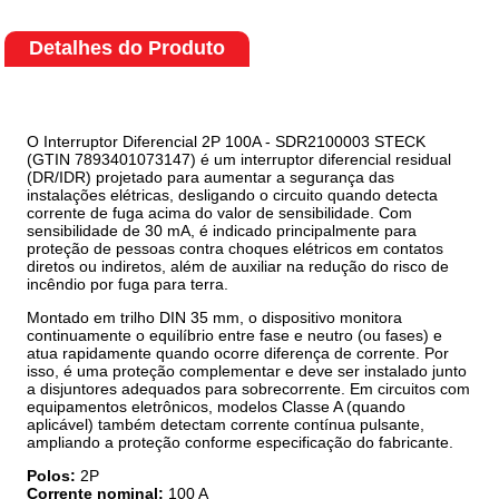
Detalhes do Produto
O Interruptor Diferencial 2P 100A - SDR2100003 STECK
(GTIN 7893401073147) é um interruptor diferencial residual
(DR/IDR) projetado para aumentar a segurança das
instalações elétricas, desligando o circuito quando detecta
corrente de fuga acima do valor de sensibilidade. Com
sensibilidade de 30 mA, é indicado principalmente para
proteção de pessoas contra choques elétricos em contatos
diretos ou indiretos, além de auxiliar na redução do risco de
incêndio por fuga para terra.
Montado em trilho DIN 35 mm, o dispositivo monitora
continuamente o equilíbrio entre fase e neutro (ou fases) e
atua rapidamente quando ocorre diferença de corrente. Por
isso, é uma proteção complementar e deve ser instalado junto
a disjuntores adequados para sobrecorrente. Em circuitos com
equipamentos eletrônicos, modelos Classe A (quando
aplicável) também detectam corrente contínua pulsante,
ampliando a proteção conforme especificação do fabricante.
Polos:
2P
Corrente nominal:
100 A