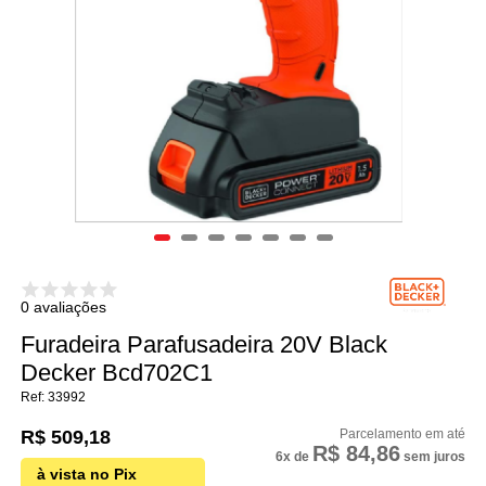
0 avaliações
Furadeira Parafusadeira 20V Black
Decker Bcd702C1
33992
R$ 509,18
R$ 84,86
6x
de
sem juros