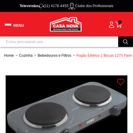
Televendas
(11) 4176-4455
Clube dos Profissionais
0
Home
Cozinha
Bebedouros e Filtros
Fogão Elétrico 2 Bocas 127V Fam