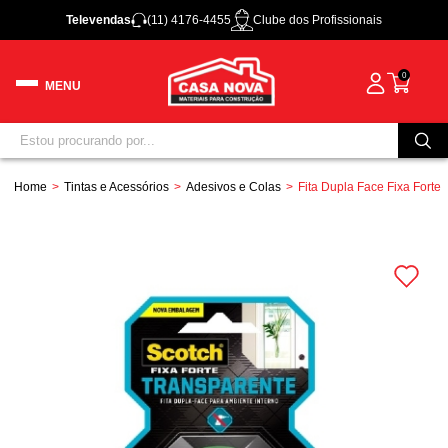
Televendas
(11) 4176-4455
Clube dos Profissionais
0
Home
Tintas e Acessórios
Adesivos e Colas
Fita Dupla Face Fixa Fort