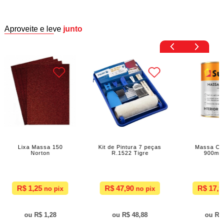
Aproveite e leve
junto
Lixa Massa 150
Kit de Pintura 7 peças
Massa Corri
Norton
R.1522 Tigre
900ml Suv
R$ 1,25
R$ 47,90
R$ 17,90
R$ 1,28
R$ 48,88
R$ 18