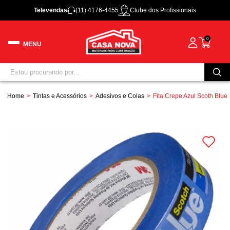
Televendas
(11) 4176-4455
Clube dos Profissionais
0
Home
Tintas e Acessórios
Adesivos e Colas
Fita Crepe Azul Scoth Bl