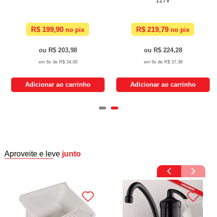
127V
R$ 199,90
R$ 219,79
R$ 203,98
R$ 224,28
6x de
R$ 34,00
6x de
R$ 37,38
Adicionar ao carrinho
Adicionar ao carrinho
Aproveite e leve
junto