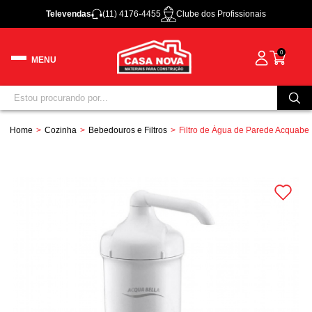
Televendas
(11) 4176-4455
Clube dos Profissionais
0
Home
Cozinha
Bebedouros e Filtros
Filtro de Água de Parede Acquabel