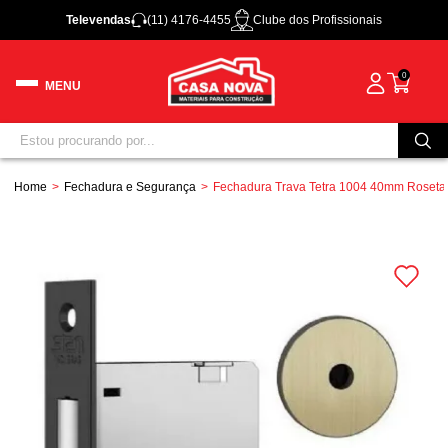
Televendas
(11) 4176-4455
Clube dos Profissionais
0
Home
Fechadura e Segurança
Fechadura Trava Tetra 1004 40mm Roset