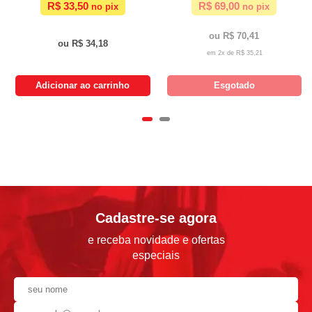
R$ 33,50
R$ 69,00
R$ 70,41
R$ 34,18
2x de
R$ 35,21
Adicionar ao carrinho
Esgotado
Cadastre-se agora
e receba novidade e ofertas
especiais