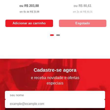
R$ 203,88
R$ 80,61
6x de
R$ 33,98
2x de
R$ 40,31
Adicionar ao carrinho
Esgotado
Cadastre-se agora
e receba novidade e ofertas
especiais