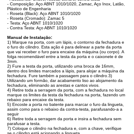
- Composição: Aço ABNT 1010/1020, Zamac, Aço Inox, Latão,
Plástico de Engenharia
- Roseta (Black): Aço ABNT 1010/1020
- Roseta (Cromado): Zamac 5
- Testa: Aço ABNT 1010/1020
- Contra Testa: Aço ABNT 1010/1020
Manual de Instalação:
1) Marque na porta, com um lápis, o contorno da fechadura e
o furo do cilindro. Esta ação é para delinear a parte da porta
que vai receber o furo para encaixe da máquina (ou corpo). A
folga recomendável entre a testa da porta e o caixonete é de
3mm.
2) Fure a testa da porta, utilizando uma broca de 16mm,
dentro dos limites marcados a lápis, para alojar a máquina da
fechadura. Fure também a passagem para o cilindro.3)
Utilizando um formão, dar acabamento liso ao alojamento da
fechadura, eliminando as arestas e cantos vivos.
4) Retire toda a serragem da porta, com a fechadura no local
marque os limites da testa da fechadura na porta, fazendo um
rebaixo para encaixe da testa.
5) Encoste a porta no batente para marcar o furo da lingueta,
assim como para o rebaixo da contra-testa, parafusando-a a
seguir
6) Retire toda a serragem da porta e insira a fechadura sem
parafusar a testa.
7) Coloque o cilindro na fechadura e, com a chave, verifique
se o cilindro está acionando a lingueta.