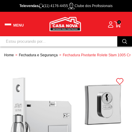
Televendas
(11) 4176-4455
Clube dos Profissionais
0
Home
Fechadura e Segurança
Fechadura Pivotante Rolete Stam 1005 C