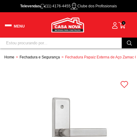
Televendas
(11) 4176-4455
Clube dos Profissionais
0
Home
Fechadura e Segurança
Fechadura Papaiz Externa de Aço Zamac 