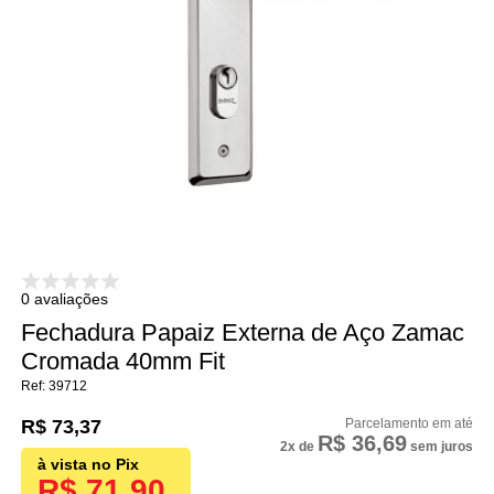
0 avaliações
Fechadura Papaiz Externa de Aço Zamac
Cromada 40mm Fit
39712
R$ 73,37
R$ 36,69
2x
de
sem juros
R$ 71,90