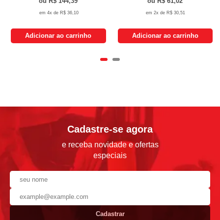
R$ 144,39
R$ 61,02
4x de
R$ 36,10
2x de
R$ 30,51
Adicionar ao carrinho
Adicionar ao carrinho
Cadastre-se agora
e receba novidade e ofertas
especiais
Cadastrar