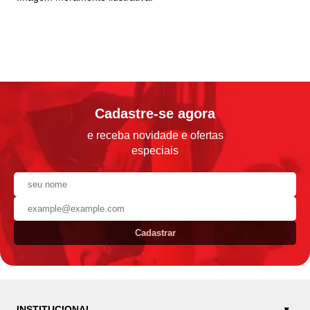
Cadastre-se agora
e receba novidade e ofertas
especiais
Cadastrar
INSTITUCIONAL