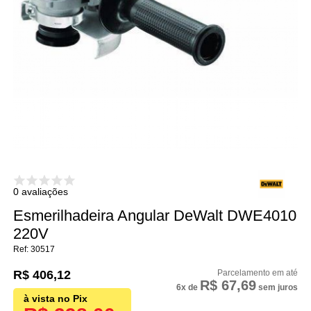
0 avaliações
Esmerilhadeira Angular DeWalt DWE4010
220V
30517
R$ 406,12
R$ 67,69
6x
de
sem juros