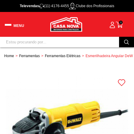
Televendas
(11) 4176-4455
Clube dos Profissionais
0
Home
Ferramentas
Ferramentas Elétricas
Esmerilhadeira Angular De