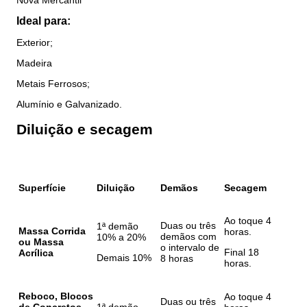
Ideal para:
Exterior;
Madeira
Metais Ferrosos;
Alumínio e Galvanizado.
Diluição e secagem
Superfície
Diluição
Demãos
Secagem
Ao toque 4
Duas ou três
1ª demão
Massa Corrida
horas.
demãos com
10% a 20%
ou Massa
o intervalo de
Final 18
Acrílica
Demais 10%
8 horas
horas.
Reboco, Blocos
Ao toque 4
Duas ou três
de Concretos,
1ª demão