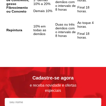
horas.
demãos com
gesso
10% a 20%
o intervalo de
Final 18
Fibrocimento
8 horas
Demais 10%
horas.
ou Concreto
Ao toque 4
Duas ou três
10% em
horas.
demãos com
Repintura
todas as
o intervalo de
Final 18
demãos
8 horas
horas.
Cadastre-se agora
e receba novidade e ofertas
especiais