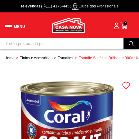
Televendas
(11) 4176-4455
Clube dos Profissionais
0
Home
Tintas e Acessórios
Esmaltes
Esmalte Sintético Brilhante 900ml M