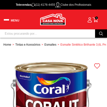
Televendas
(11) 4176-4455
Clube dos Profissionais
0
Home
Tintas e Acessórios
Esmaltes
Esmalte Sintético Brilhante 3,6L Pre