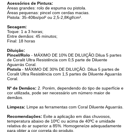
Acessórios de Pintura:
Áreas grandes: rolo de espuma ou pistola.
Áreas pequenas: pincel com cerdas macias.
Pistola: 35-40lbs/pol² ou 2,5-2,8Kgf/cm².
Secagem:
Toque: 1 a 3 horas;
Entre demãos: 45 minutos;
Final: 18 horas
Diluição:
Pincel/Rolo
- MÁXIMO DE 10% DE DILUIÇÃO.Dilua 5 partes
de Coralit Ultra Resistência com 0,5 parte de Diluente
Aguarrás Coral.
Pistola
- MÁXIMO DE 30% DE DILUIÇÃO. Dilua 5 partes de
Coralit Ultra Resistência com 1,5 partes de Diluente Aguarrás
Coral.
Nº de Demãos:
2. Porém, dependendo do tipo de superfície e
cor utilizada, pode ser necessário um número maior de
demãos.
Limpeza:
Limpe as ferramentas com Coral Diluente Aguarrás.
Recomendações:
Evite a aplicação em dias chuvosos,
temperatura abaixo de 10ºC ou acima de 40ºC e umidade
relativa do ar superior a 85%. Homogeneíze adequadamente
para obter a cor correta do produto.