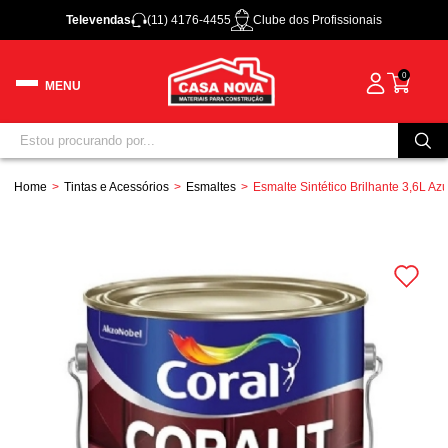
Televendas
(11) 4176-4455
Clube dos Profissionais
0
Home
Tintas e Acessórios
Esmaltes
Esmalte Sintético Brilhante 3,6L Azu