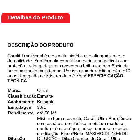
Detalhes do Produto
DESCRIÇÃO DO PRODUTO
Coralit Tradicional é o esmalte sintético de alta qualidade e
durabilidade. Sua fórmula com silicone cria uma película com
proteção prolongada, que conserva o brilho e a aparência de
novo por muito mais tempo. Por isso sua durabilidade é de 10
anos. Um galão de 3,6L rende até 75m².
ESPECIFICAÇÃO
TÉCNICA
Marca
Coral
Classificação
Esmalte
Acabamento
Brilhante
Embalagem
3,6L
Rendimento
até 50 M²
Misture bem o esmalte Coralit Ultra Resistência
com espátula de plástico, metal ou madeira,
em formato de régua, antes, durante e depois
da diluição. Pincel/Rolo: MÁXIMO DE 10% DE
Diluição
DILUIÇÃO - Dilua 5 partes de Coralit Ultra