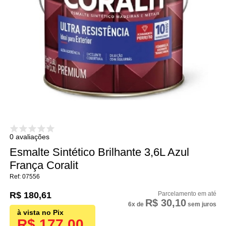
0 avaliações
Esmalte Sintético Brilhante 3,6L Azul
França Coralit
07556
R$ 180,61
R$ 30,10
6x
de
sem juros
R$ 177,00