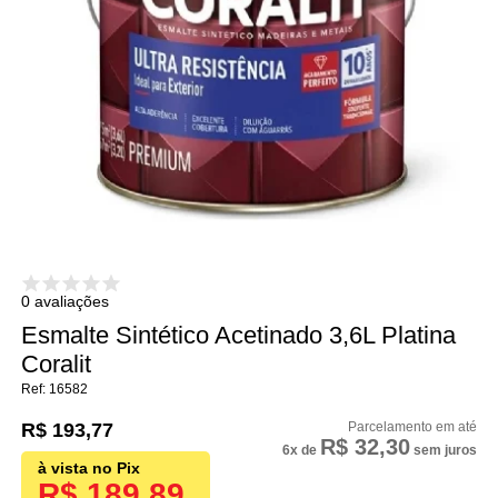
0 avaliações
Esmalte Sintético Acetinado 3,6L Platina
Coralit
16582
R$ 193,77
R$ 32,30
6x
de
sem juros
R$ 189,89