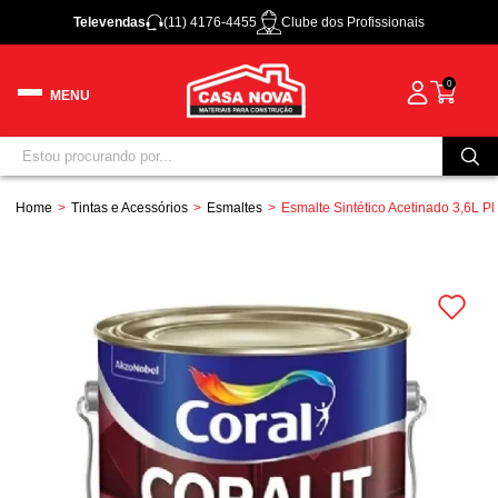
Televendas
(11) 4176-4455
Clube dos Profissionais
0
Home
Tintas e Acessórios
Esmaltes
Esmalte Sintético Acetinado 3,6L Pla