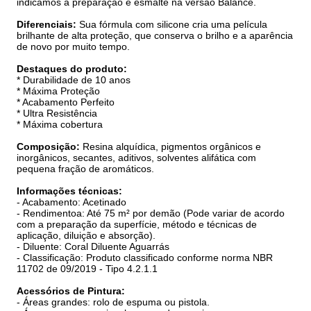
indicamos a preparação e esmalte na versão Balance.
Diferenciais:
Sua fórmula com silicone cria uma película
brilhante de alta proteção, que conserva o brilho e a aparência
de novo por muito tempo.
Destaques do produto:
* Durabilidade de 10 anos
* Máxima Proteção
* Acabamento Perfeito
* Ultra Resistência
* Máxima cobertura
Composição:
Resina alquídica, pigmentos orgânicos e
inorgânicos, secantes, aditivos, solventes alifática com
pequena fração de aromáticos.
Informações técnicas:
- Acabamento: Acetinado
- Rendimentoa: Até 75 m² por demão (Pode variar de acordo
com a preparação da superfície, método e técnicas de
aplicação, diluição e absorção).
- Diluente: Coral Diluente Aguarrás
- Classificação: Produto classificado conforme norma NBR
11702 de 09/2019 - Tipo 4.2.1.1
Acessórios de Pintura:
- Áreas grandes: rolo de espuma ou pistola.