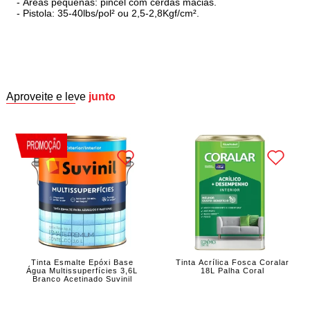
- Áreas pequenas: pincel com cerdas macias.
- Pistola: 35-40lbs/pol² ou 2,5-2,8Kgf/cm².
Aproveite e leve
junto
Tinta Esmalte Epóxi Base
Tinta Acrílica Fosca Coralar
Água Multissuperfícies 3,6L
18L Palha Coral
Branco Acetinado Suvinil