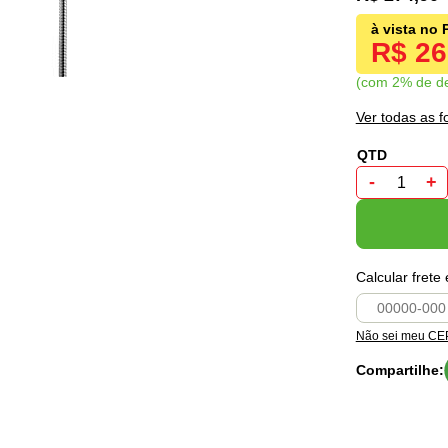
R$ 2
com 2% de d
Ver todas as 
-
+
Calcular frete
Não sei meu CE
Compartilhe: