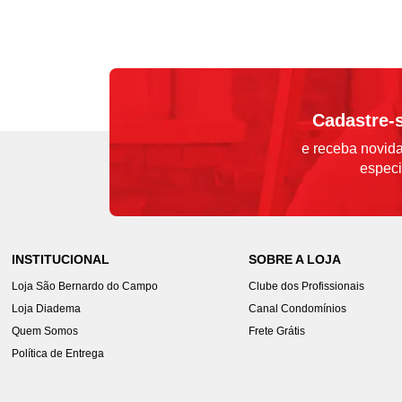
Cadastre-
e receba novida
especi
INSTITUCIONAL
SOBRE A LOJA
Loja São Bernardo do Campo
Clube dos Profissionais
Loja Diadema
Canal Condomínios
Quem Somos
Frete Grátis
Política de Entrega