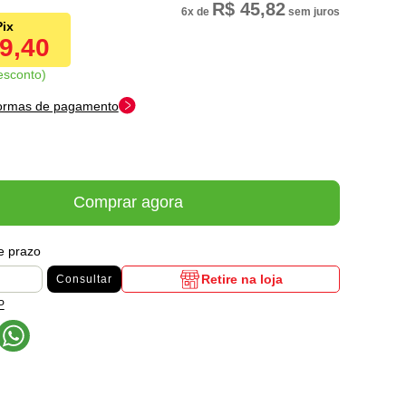
R$ 45,82
6x
de
sem juros
69,40
esconto
formas de pagamento
Comprar agora
 e prazo
Retire na loja
Consultar
P