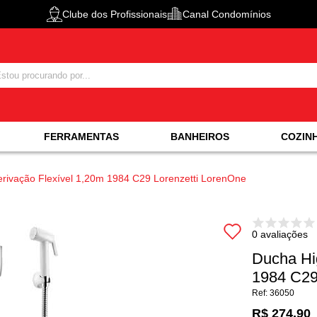
Clube dos Profissionais
Canal Condomínios
FERRAMENTAS
BANHEIROS
COZIN
rivação Flexível 1,20m 1984 C29 Lorenzetti LorenOne
0 avaliações
Ducha Hi
1984 C29
36050
R$ 274,90