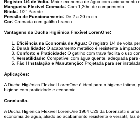
Registro 1/4 de Volta:
Maior economia de água com acionamento r
Mangueira Flexível Cromada:
Com 1,20m de comprimento.
Bitola:
1/2" Parede.
Pressão de Funcionamento:
De 2 a 20 m.c.a.
Cor:
Cromada com gatilho branco.
Vantagens da Ducha Higiênica Flexível LorenOne:
Eficiência na Economia de Água:
O registro 1/4 de volta pe
Durabilidade:
O acabamento metálico é resistente a impact
Conforto e Praticidade:
O gatilho com trava facilita o uso c
Versatilidade:
Compatível com água quente, adequada para di
Fácil Instalação e Manutenção:
Projetada para ser instalada
Aplicações:
A Ducha Higiênica Flexível LorenOne é ideal para a higiene íntima,
higiene com praticidade e economia.
Conclusão:
A Ducha Higiênica Flexível LorenOne 1984 C29 da Lorenzetti é uma
economia de água, aliado ao acabamento resistente e versátil, faz 