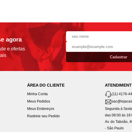
se agora
de e ofertas
ais
Cadastrar
ÁREA DO CLIENTE
ATENDIMEN
Minha Conta
(11) 4176-4
Meus Pedidos
sac@lojacas
Meus Endereços
Segunda à Sexta
das 08:00 às 18
Rastreie seu Pedido
Av. do Taboão, 
- São Paulo