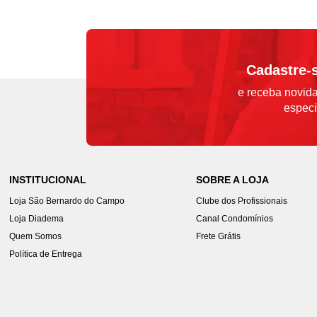
Cadastre-
e receba novida
especi
INSTITUCIONAL
SOBRE A LOJA
Loja São Bernardo do Campo
Clube dos Profissionais
Loja Diadema
Canal Condomínios
Quem Somos
Frete Grátis
Política de Entrega