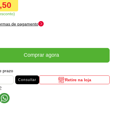
4,50
esconto
formas de pagamento
Comprar agora
 e prazo
Retire na loja
Consultar
P