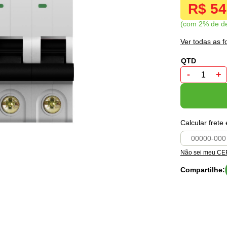
R$ 5
com 2% de d
Ver todas as 
-
+
Calcular frete
Não sei meu CE
Compartilhe: