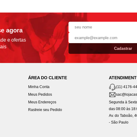
se agora
de e ofertas
ais
Cadastrar
ÁREA DO CLIENTE
ATENDIMEN
Minha Conta
(11) 4176-4
Meus Pedidos
sac@lojacas
Meus Endereços
Segunda à Sexta
das 08:00 às 18
Rastreie seu Pedido
Av. do Taboão, 
- São Paulo