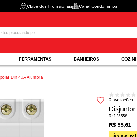
Clube dos Profissionais
Canal Condomínios
FERRAMENTAS
BANHEIROS
COZIN
ripolar Din 40A Alumbra
0 avaliações
Disjuntor
36558
R$ 55,61