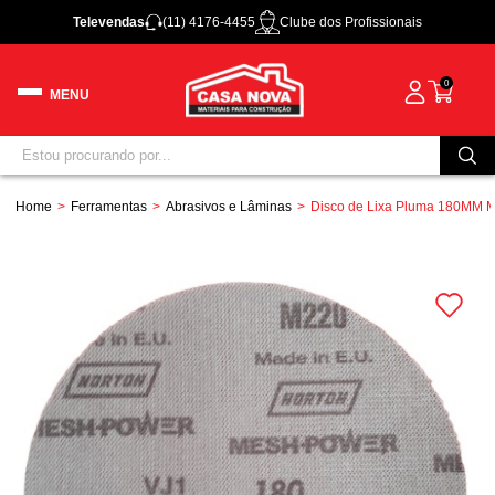
Televendas
(11) 4176-4455
Clube dos Profissionais
0
Home
Ferramentas
Abrasivos e Lâminas
Disco de Lixa Pluma 180MM 