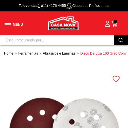
Televendas
(11) 4176-4455
Clube dos Profissionais
0
Home
Ferramentas
Abrasivos e Lâminas
Disco De Lixa 100 Grão Com V