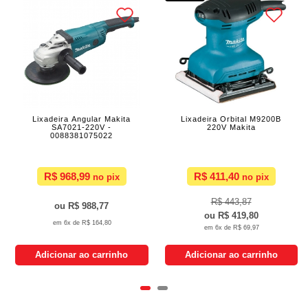
Lixadeira Angular Makita
Lixadeira Orbital M9200B
SA7021-220V -
220V Makita
0088381075022
R$ 968,99
R$ 411,40
R$ 443,87
R$ 988,77
R$ 419,80
6x de
R$ 164,80
6x de
R$ 69,97
Adicionar ao carrinho
Adicionar ao carrinho