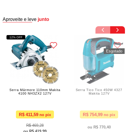
Aproveite e leve
junto
12% OFF
Serra Mármore 110mm Makita
Serra Tico Tico 450W 4327
4100 NH3ZX2 127V
Makita 127V
R$ 411,59
R$ 754,99
R$ 469,28
R$ 770,40
R$ 419,99