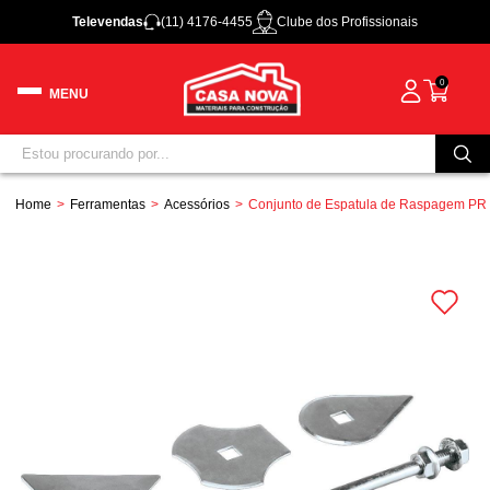
Televendas
(11) 4176-4455
Clube dos Profissionais
0
Home
Ferramentas
Acessórios
Conjunto de Espatula de Raspagem PR