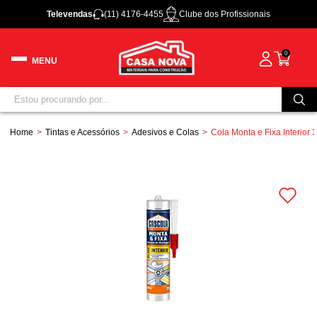
Televendas
(11) 4176-4455
Clube dos Profissionais
0
Home
Tintas e Acessórios
Adesivos e Colas
Cola Monta e Fixa Interior