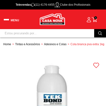
Televendas
(11) 4176-4455
Clube dos Profissionais
0
Home
Tintas e Acessórios
Adesivos e Colas
Cola branca pva extra 1kg