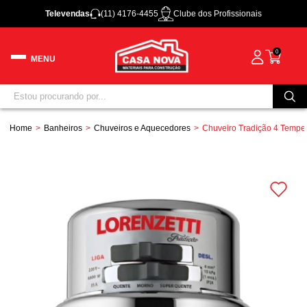
Televendas
(11) 4176-4455
Clube dos Profissionais
0
Home
Banheiros
Chuveiros e Aquecedores
Chuveiro Tradição 4 Tempe