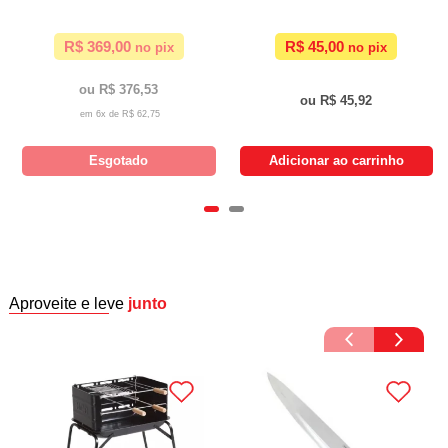
R$ 369,00
R$ 45,00
R$ 376,53
R$ 45,92
6x de
R$ 62,75
Esgotado
Adicionar ao carrinho
Aproveite e leve
junto