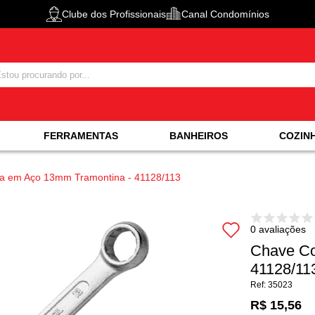
Clube dos Profissionais
Canal Condomínios
FERRAMENTAS
BANHEIROS
COZIN
 em Aço 13mm Tramontina - 41128/113
0 avaliações
Chave Co
41128/11
35023
R$ 15,56