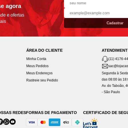
se agora
de e ofertas
ais
Cadastrar
ÁREA DO CLIENTE
ATENDIMEN
Minha Conta
(11) 4176-4
Meus Pedidos
sac@lojacas
Meus Endereços
Segunda à Sexta
das 08:00 às 18
Rastreie seu Pedido
Av. do Taboão, 
- São Paulo
OSSAS REDES
FORMAS DE PAGAMENTO
CERTIFICADO DE SE