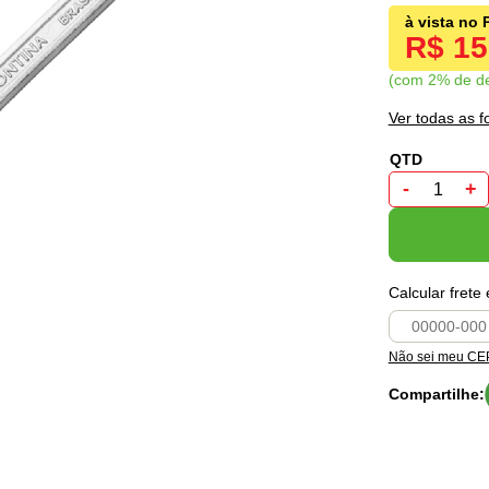
R$ 1
com 2% de d
Ver todas as 
-
+
Calcular frete
Não sei meu CE
Compartilhe: