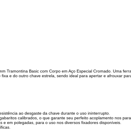
 mm Tramontina Basic com Corpo em Aço Especial Cromado. Uma ferram
xa e do outro chave estrela, sendo ideal para apertar e afrouxar par
esistência ao desgaste da chave durante o uso ininterrupto.
gabaritos calibrados, o que garante seu perfeito acoplamento nos para
as e em polegadas, para o uso nos diversos fixadores disponíveis.
ficas.