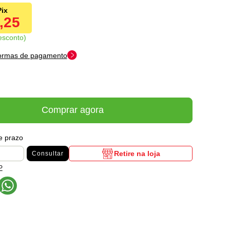
5,25
esconto
formas de pagamento
Comprar agora
 e prazo
Retire na loja
Consultar
P