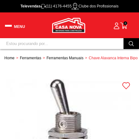
Televendas
(11) 4176-4455
Clube dos Profissionais
0
Home
Ferramentas
Ferramentas Manuais
Chave Alavanca Interna Bipo