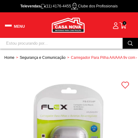
Televendas
(11) 4176-4455
Clube dos Profissionais
0
Home
Segurança e Comunicação
Carregador Para Pilha AA/AAA 9v com 4