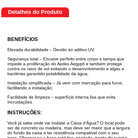
Detalhes do Produto
BENEFÍCIOS
Elevada durabilidade – Devido ao aditivo UV;
Segurança total – Encaixe perfeito entre corpo e tampa que
impede a proliferação do Aedes Aegypti e também protege
contra os raios de sol evitando o desenvolvimento e algas e
bactérias garantido potabilidade da água;
Instalação simplificada – Já vem com marcação para furos,
facilitando a instalação;
Facilidade de limpeza – superfície interna lisa que evita
incrustações.
INSTRUÇÕES:
Você já sabe onde vai instalar a Caixa d’Água? O local pode
ser de concreto ou madeira, mas deve ser maior que a largura
do fundo da caixa e ter resistência compatível com o seu
peso. Observe se a base está lisa, nivelada, isenta de sujeira