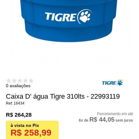
0 avaliações
Caixa D' água Tigre 310lts - 22993119
16434
R$ 264,28
R$ 44,05
6x
de
sem juros
R$ 258,99