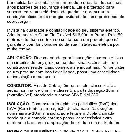
tranquilidade de contar com um produto que atende aos mais
altos padrões de segurança elétrica. Ele é projetado para
suportar correntes elétricas adequadas e garantir uma
condução eficiente de energia, evitando falhas e problemas de
sobrecarga.
Invista na qualidade e confiabilidade do seu sistema elétrico.
Adquira agora o Cabo Fio Flexível Sil 6,00mm Preto - Rolo 50
metros e tenha a certeza de contar com um produto que irá
garantir o bom funcionamento da sua instalação elétrica por
muito tempo.
APLICAÇÃO:
Recomendado para instalações internas e fixas
em circuitos de força, luz, comandos, sinalizações, etc., em
construções residenciais, comerciais e industriais. Por se tratar
de um produto com boa flexibilidade, possui maior facilidade
de instalação e manuseio.
CONDUTOR:
Fios de Cobre, têmpera mole, classe 4 até a
seção nominal de 6mm² e classe 5 a partir da seção 10mm²
(extraflexível) atendendo a norma ABNT NM 280.
ISOLAÇÃO:
Composto termoplástico polivinílico (PVC) tipo
BWF (Resistente à propagação de chamas). Nas seções
nominais até 10mm² a isolação é feita em Dupla Camada
sendo que a camada externa possui característica extra
deslizante facilitando a aplicação do produto em eletrodutos.
NORMA DE REFERÊNCIA:
NBR NM 247-3 - Cabos Isolados