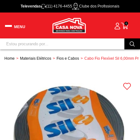
Televendas
(11) 4176-4455
Clube dos Profissionais
0
Home
Materiais Elétricos
Fios e Cabos
Cabo Fio Flexível Sil 6,00mm Pre