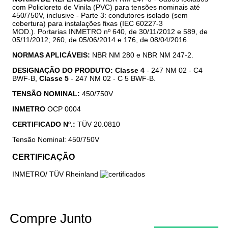
com Policloreto de Vinila (PVC) para tensões nominais até
450/750V, inclusive - Parte 3: condutores isolado (sem
cobertura) para instalações fixas (IEC 60227-3
MOD.). Portarias INMETRO nº 640, de 30/11/2012 e 589, de
05/11/2012; 260, de 05/06/2014 e 176, de 08/04/2016.
NORMAS APLICÁVEIS:
NBR NM 280 e NBR NM 247-2.
DESIGNAÇÃO DO PRODUTO:
Classe 4
- 247 NM 02 - C4
BWF-B,
Classe 5
- 247 NM 02 - C 5 BWF-B.
TENSÃO NOMINAL:
450/750V
INMETRO
OCP 0004
CERTIFICADO Nº.:
TÜV 20.0810
Tensão Nominal: 450/750V
CERTIFICAÇÃO
INMETRO/ TÜV Rheinland
Compre Junto