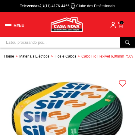
Televendas
(11) 4176-4455
Clube dos Profissionais
0
Home
Materiais Elétricos
Fios e Cabos
Cabo Fio Flexível 6,00mm 750v 