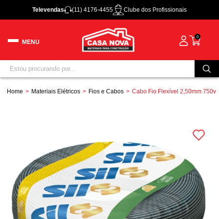
Televendas
(11) 4176-4455
Clube dos Profissionais
0
Home
Materiais Elétricos
Fios e Cabos
Cabo Fio Flexível 2,50mm 750v P