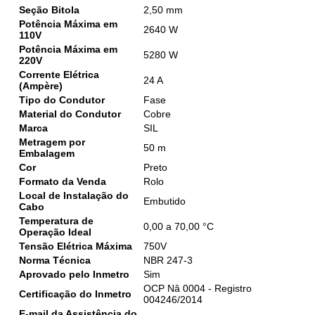
Seção Bitola
2,50 mm
Potência Máxima em
2640 W
110V
Potência Máxima em
5280 W
220V
Corrente Elétrica
24 A
(Ampère)
Tipo do Condutor
Fase
Material do Condutor
Cobre
Marca
SIL
Metragem por
50 m
Embalagem
Cor
Preto
Formato da Venda
Rolo
Local de Instalação do
Embutido
Cabo
Temperatura de
0,00 a 70,00 °C
Operação Ideal
Tensão Elétrica Máxima
750V
Norma Técnica
NBR 247-3
Aprovado pelo Inmetro
Sim
OCP Nâ 0004 - Registro
Certificação do Inmetro
004246/2014
E-mail da Assistência do