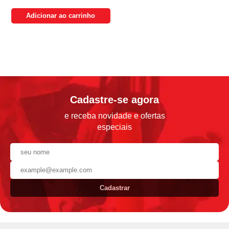
Adicionar ao carrinho
Cadastre-se agora
e receba novidade e ofertas
especiais
Cadastrar