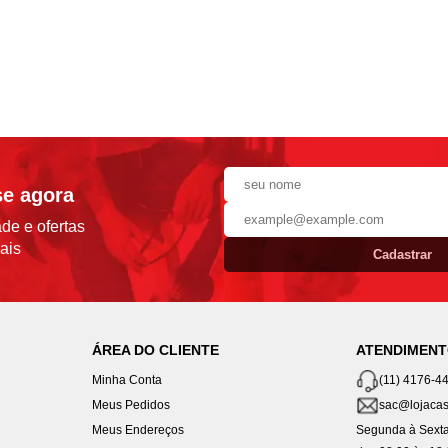
se agora
de e ofertas
ais
Cadastrar
ÁREA DO CLIENTE
ATENDIMEN
Minha Conta
(11) 4176-4
Meus Pedidos
sac@lojacas
Meus Endereços
Segunda à Sexta