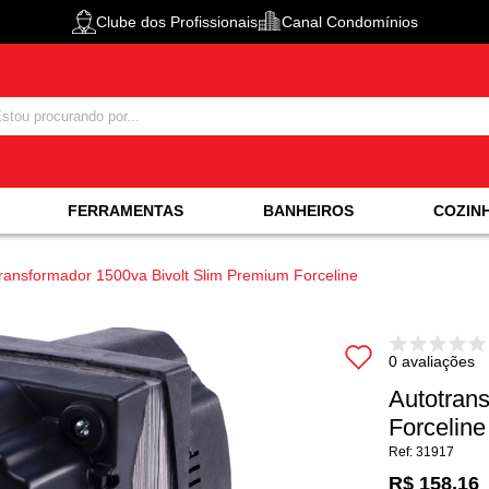
Clube dos Profissionais
Canal Condomínios
FERRAMENTAS
BANHEIROS
COZIN
ransformador 1500va Bivolt Slim Premium Forceline
0 avaliações
Autotran
Forceline
31917
R$ 158,16