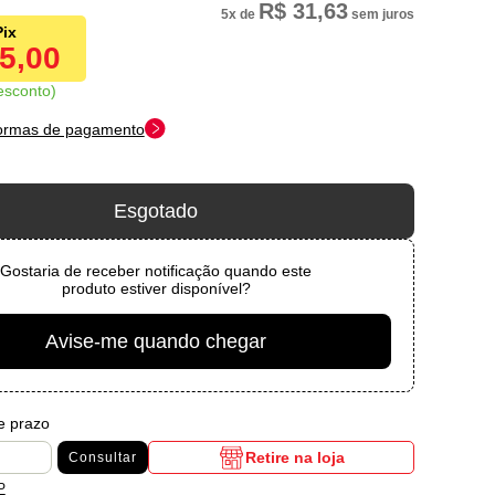
R$ 31,63
5x
de
sem juros
55,00
esconto
formas de pagamento
Esgotado
Gostaria de receber notificação quando este
produto estiver disponível?
Avise-me quando chegar
 e prazo
Retire na loja
Consultar
P