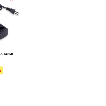
s bivolt
9