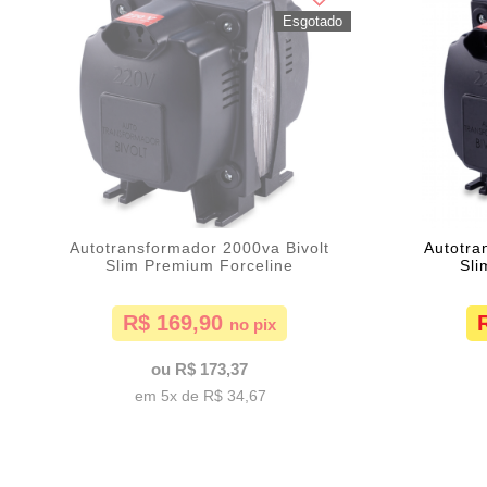
Autotransformador 2000va Bivolt
Autotra
Slim Premium Forceline
Sli
R$ 169,90
R$ 173,37
5x de
R$ 34,67