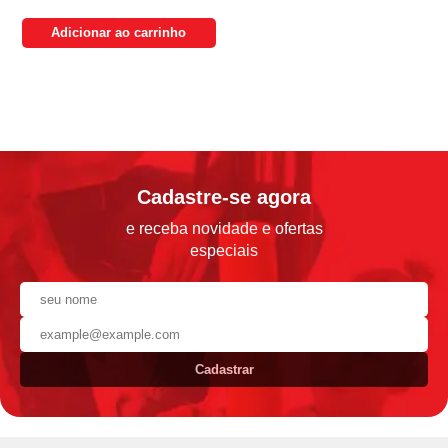
Adicionar ao carrinho
Cadastre-se agora
e receba novidade e ofertas
especiais
Cadastrar