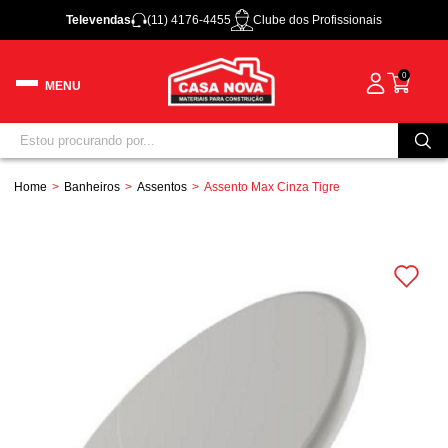
Televendas
(11) 4176-4455
Clube dos Profissionais
0
Home
Banheiros
Assentos
Assento Max Cinza Tigre