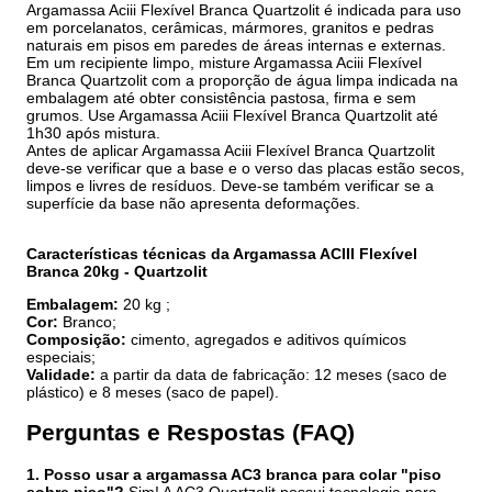
Argamassa Aciii Flexível Branca Quartzolit é indicada para uso
em porcelanatos, cerâmicas, mármores, granitos e pedras
naturais em pisos em paredes de áreas internas e externas.
Em um recipiente limpo, misture Argamassa Aciii Flexível
Branca Quartzolit com a proporção de água limpa indicada na
embalagem até obter consistência pastosa, firma e sem
grumos. Use Argamassa Aciii Flexível Branca Quartzolit até
1h30 após mistura.
Antes de aplicar Argamassa Aciii Flexível Branca Quartzolit
deve-se verificar que a base e o verso das placas estão secos,
limpos e livres de resíduos. Deve-se também verificar se a
superfície da base não apresenta deformações.
Características técnicas da Argamassa ACIII Flexível
Branca 20kg - Quartzolit
Embalagem:
20 kg ;
Cor:
Branco;
Composição:
cimento, agregados e aditivos químicos
especiais;
Validade:
a partir da data de fabricação: 12 meses (saco de
plástico) e 8 meses (saco de papel).
Perguntas e Respostas (FAQ)
1. Posso usar a argamassa AC3 branca para colar "piso
sobre piso"?
Sim! A AC3 Quartzolit possui tecnologia para