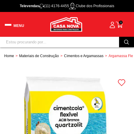
Televendas
(11) 4176-4455
Clube dos Profissionais
0
Home
Materiais de Construção
Cimentos e Argamassas
Argamassa Flex