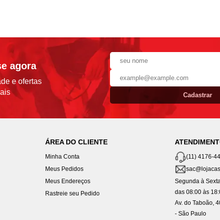
se agora
de e ofertas
ais
Cadastrar
ÁREA DO CLIENTE
ATENDIMEN
Minha Conta
(11) 4176-4
Meus Pedidos
sac@lojacas
Meus Endereços
Segunda à Sexta
das 08:00 às 18
Rastreie seu Pedido
Av. do Taboão, 
- São Paulo