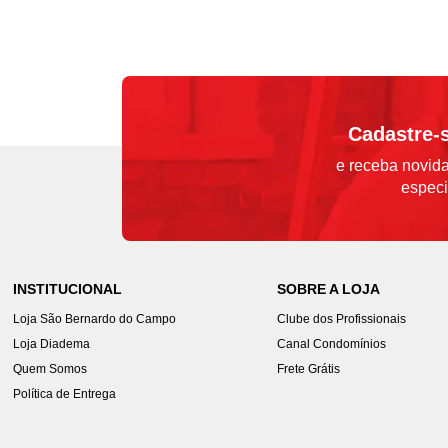
Cadastre-
e receba novida
especi
INSTITUCIONAL
SOBRE A LOJA
Loja São Bernardo do Campo
Clube dos Profissionais
Loja Diadema
Canal Condomínios
Quem Somos
Frete Grátis
Política de Entrega