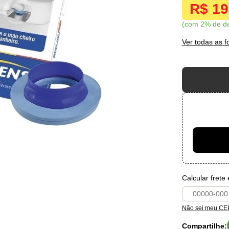
R$ 1
com 2% de d
Ver todas as 
Calcular frete
Não sei meu CE
Compartilhe: