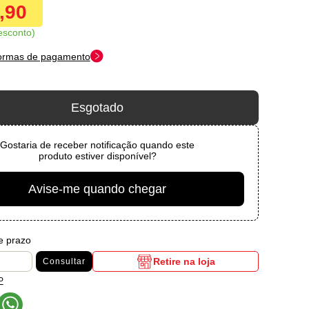
9,90
esconto
formas de pagamento
Esgotado
Gostaria de receber notificação quando este
produto estiver disponível?
Avise-me quando chegar
 e prazo
Retire na loja
Consultar
P