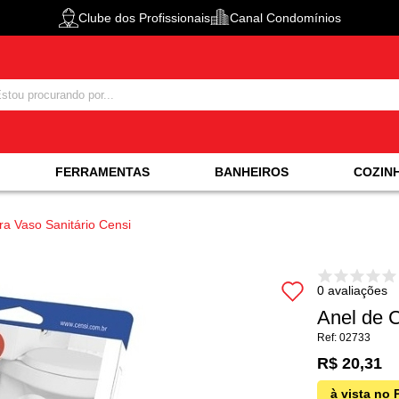
Clube dos Profissionais
Canal Condomínios
FERRAMENTAS
BANHEIROS
COZIN
ra Vaso Sanitário Censi
0 avaliações
Anel de C
02733
R$ 20,31