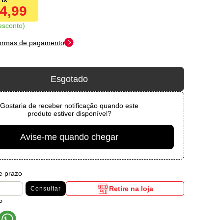
34,99
esconto
formas de pagamento
Esgotado
Gostaria de receber notificação quando este
produto estiver disponível?
Avise-me quando chegar
 e prazo
Retire na loja
Consultar
P