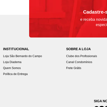
Cadastre-
e receba novida
especi
INSTITUCIONAL
SOBRE A LOJA
Loja São Bernardo do Campo
Clube dos Profissionais
Loja Diadema
Canal Condomínios
Quem Somos
Frete Grátis
Política de Entrega
SIGA N