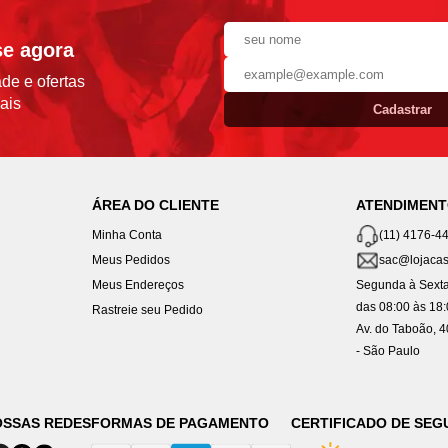
se agora
de e ofertas
ais
Cadastrar
ÁREA DO CLIENTE
ATENDIMEN
Minha Conta
(11) 4176-4
Meus Pedidos
sac@lojacas
Meus Endereços
Segunda à Sexta
das 08:00 às 18
Rastreie seu Pedido
Av. do Taboão, 
- São Paulo
OSSAS REDES
FORMAS DE PAGAMENTO
CERTIFICADO DE SE