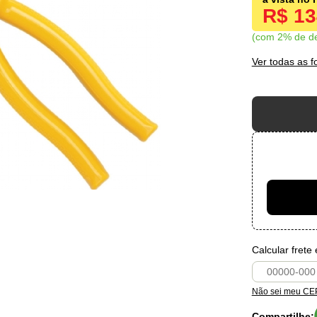
R$ 1
com 2% de d
Ver todas as 
Calcular frete
Não sei meu CE
Compartilhe: