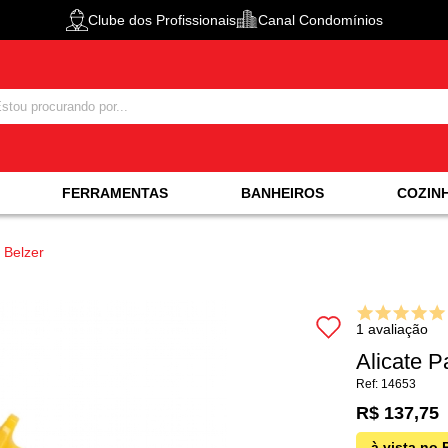
Clube dos Profissionais
Canal Condomínios
FERRAMENTAS
BANHEIROS
COZIN
l Belzer
1 avaliação
Alicate Pa
14653
R$ 137,75