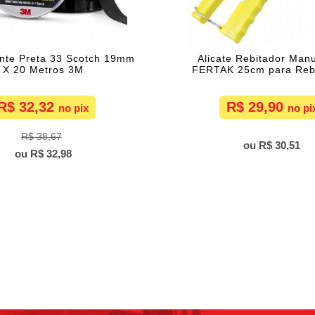
ante Preta 33 Scotch 19mm
Alicate Rebitador Manu
X 20 Metros 3M
FERTAK 25cm para Reb
R$ 32,32
R$ 29,90
R$ 38,67
R$ 30,51
R$ 32,98