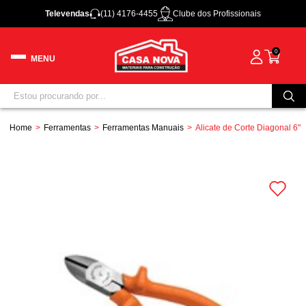
Televendas
(11) 4176-4455
Clube dos Profissionais
0
Home
Ferramentas
Ferramentas Manuais
Alicate de Corte Diagonal 6" 