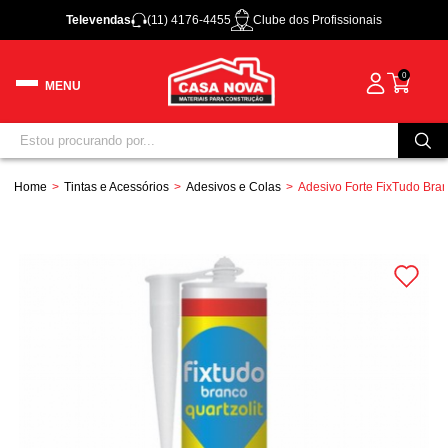
Televendas
(11) 4176-4455
Clube dos Profissionais
0
Home
Tintas e Acessórios
Adesivos e Colas
Adesivo Forte FixTudo Bran